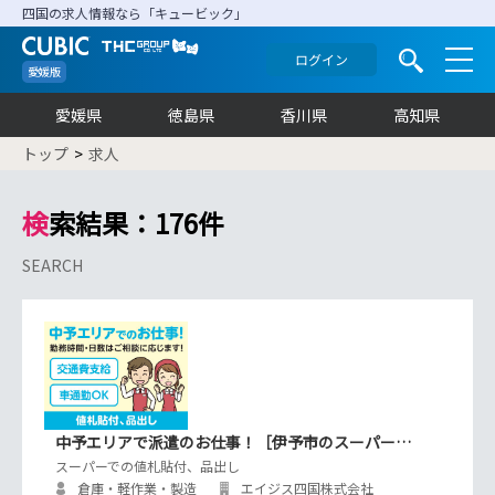
四国の求人情報なら「キュービック」
ログイン
愛媛版
愛媛県
徳島県
香川県
高知県
トップ
求人
検索結果：176件
SEARCH
中予エリアで派遣のお仕事！［伊予市のスーパー…
スーパーでの値札貼付、品出し
倉庫・軽作業・製造
エイジス四国株式会社