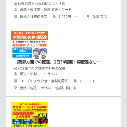
高齢者施設での食材切込み・洗浄
倉庫・軽作業・製造 飲食・フード
株式会社笹錦食産
1,250円 ～
愛媛 東温
［砥部方面での配達］1日3h程度！再配達なし…
砥部方面での夕食用のお弁当配達
配送・引越し・ドライバー
コープえひめ 夕食・食材宅配係
70,000円
愛媛 松前町・伊予市・砥部町 松山市