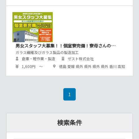
男女スタッフ大募集！！個室寮完備！寮母さんの…
ガラス繊維及びガラス製品の製造加工
倉庫・軽作業・製造
ゼスト株式会社
1,600円 ～
徳島 愛媛 県外 県外 県外 県外 香川 高知
1
検索条件