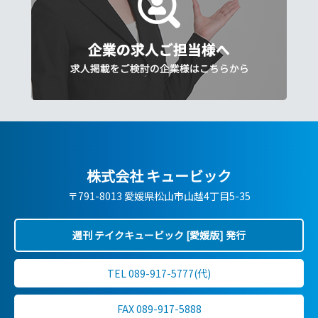
株式会社 キュービック
〒791-8013 愛媛県松山市山越4丁目5-35
週刊 テイクキュービック [愛媛版] 発行
TEL 089-917-5777(代)
FAX 089-917-5888